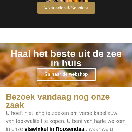
Visschalen & Schotels
Haal het beste uit de zee
in huis
Ga naar de webshop
Bezoek vandaag nog onze
zaak
U hoeft niet lang te zoeken om verse kabeljauw
van topkwaliteit te kopen. U bent van harte welkom
in onze
viswinkel in Roosendaal
, waar we u