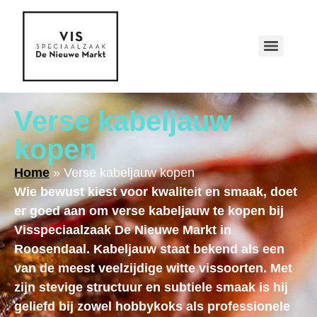
Verse kabeljauw
kopen
Home
»
Verse kabeljauw kopen
Wie bewust kiest voor kwaliteit en smaak, doet
er goed aan om verse kabeljauw te kopen bij
Visspeciaalzaak De Nieuwe Markt in
Roosendaal. Kabeljauw staat bekend als een
van de meest veelzijdige witte vissoorten. Met
zijn stevige structuur en subtiele smaak is hij
geliefd bij zowel hobbykoks als professionele