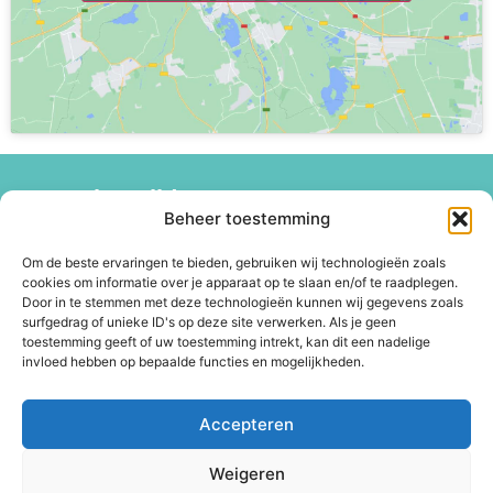
Openingstijden
Beheer toestemming
Maandag: 10:00 – 17:30 uur
Dinsdag: 09:00 – 17:30 uur
Om de beste ervaringen te bieden, gebruiken wij technologieën zoals
Woensdag: 09:00 – 17:30 uur
cookies om informatie over je apparaat op te slaan en/of te raadplegen.
Door in te stemmen met deze technologieën kunnen wij gegevens zoals
Donderdag: 09:00 – 17:30 uur
surfgedrag of unieke ID's op deze site verwerken. Als je geen
Vrijdag: 09:00 – 18:00 uur
toestemming geeft of uw toestemming intrekt, kan dit een nadelige
Zaterdag: 09:00 – 17:00 uur
invloed hebben op bepaalde functies en mogelijkheden.
Zondag: Gesloten
Accepteren
Contact
Nieuwe Markt 22
Weigeren